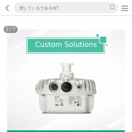
2
/
7