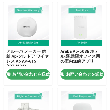
アルーバ メーカー 供
Aruba Ap-503h ホテ
給 Ap-615 ドア ワイヤ
ル,寮,遠隔オフィス用
レス Ap AP-615
の室内無線アプリ
((R7J49A)
お問い合わせを送信
お問い合わせを送信
ホーム
製品
動画