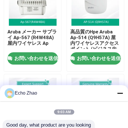
私たちについて
Aruba メーカー サプラ
高品質のHpe Aruba
工場見学
イ Ap-567 (R4W48A)
Ap-514 (Q9H57A) 屋
屋内ワイヤレス Ap
内ワイヤレスアクセス
ポイント (ビジネス向
品質管理
け)
お問い合わせを送信
お問い合わせを送信
お問い合わせ
ニュース
Echo Zhao
事件
9:03 AM
見積もりを依頼する
Good day, what product are you looking 