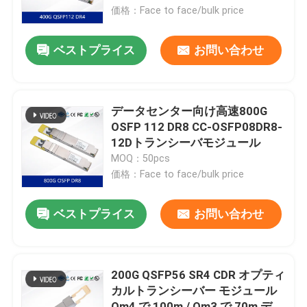
価格：Face to face/bulk price
私たちについて
ベストプライス
お問い合わせ
工場見学
データセンター向け高速800G
品質管理
OSFP 112 DR8 CC-OSFP08DR8-
12Dトランシーバモジュール
MOQ：50pcs
お問い合わせ
価格：Face to face/bulk price
ニュース
ベストプライス
お問い合わせ
事件
200G QSFP56 SR4 CDR オプティ
カルトランシーバー モジュール
見積もりを依頼する
Om4 で 100m / Om3 で 70m デー