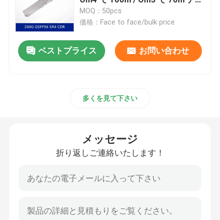
タセンターのためのファイバー
MOQ：50pcs
高性能コンピューティングイン
価格：Face to face/bulk price
光トランシーバーモジュール
ターコネクト
ベストプライス
お問い合わせ
メラノックスのネットワーク スイッチ
メラノックスのネットワーク カード
多くを見て下さい
メラノックスケーブル
メッセージ
Mellanoxの光学トランシーバー
折り返しご連絡いたします！
Nvidia ネットワーク スイッチ
NVIDIAネットワークカード