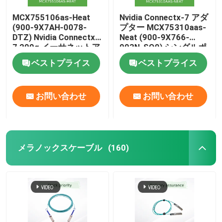
MCX755106as-Heat
Nvidia Connectx-7 アダ
(900-9X7AH-0078-
プター MCX75310aas-
DTZ) Nvidia Connectx-
Neat (900-9X766-
7 200g イーサネットア
003N-SQ0) シングルポ
ダプター、デュアルポ
ート OSfp インフィニ
ベストプライス
ベストプライス
ート
バンド: Ndr 400GB/S
(デフォルト速度) イー
サネット: 400gbe
お問い合わせ
お問い合わせ
メラノックスケーブル
(160)