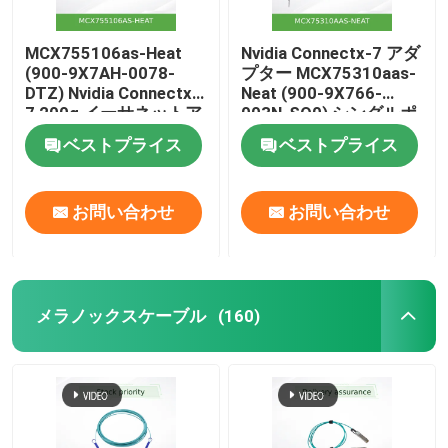
MCX755106as-Heat
Nvidia Connectx-7 アダ
(900-9X7AH-0078-
プター MCX75310aas-
DTZ) Nvidia Connectx-
Neat (900-9X766-
7 200g イーサネットア
003N-SQ0) シングルポ
ダプター、デュアルポ
ート OSfp インフィニ
ベストプライス
ベストプライス
ート
バンド: Ndr 400GB/S
(デフォルト速度) イー
サネット: 400gbe
お問い合わせ
お問い合わせ
メラノックスケーブル
(160)