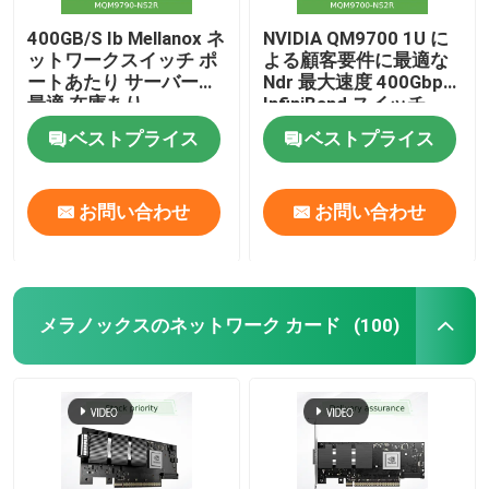
400GB/S Ib Mellanox ネ
NVIDIA QM9700 1U に
ットワークスイッチ ポ
よる顧客要件に最適な
ートあたり サーバーに
Ndr 最大速度 400Gbps
最適 在庫あり
InfiniBand スイッチ
MQM9790-NS2R(920-
MQM9700-NS2R 920-
ベストプライス
ベストプライス
9B210-00RN-0D0) マ
9B210-00RN-0M2
ネージドスイッチ
お問い合わせ
お問い合わせ
メラノックスのネットワーク カード
(100)