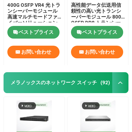
400G OSFP VR4 光トラ
高性能データ伝送用信
ンシーバーモジュール
頼性の高い光トランシ
アルーバワイヤレスAP
高速マルチモードファ
ーバーモジュール 800G
イバーソリューション
OSFP DR8 トランシー
バー
アルバ スイッチ
ベストプライス
ベストプライス
シスコスイッチ
お問い合わせ
お問い合わせ
冷却システム内蔵サーバーラック
メラノックスのネットワーク スイッチ
(92)
光ファイバーケーブルと付属品