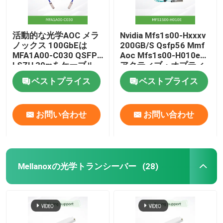
活動的な光学AOC メラ
Nvidia Mfs1s00-Hxxxv
ノックス 100GbEは
200GB/S Qsfp56 Mmf
MFA1A00-C030 QSFP
Aoc Mfs1s00-H010e
LSZH 30mをケーブル
アクティブ・オプティ
で通信する
カルケーブル,最大
ベストプライス
ベストプライス
200gbps,Qsfp56から
Qsfp56まで
お問い合わせ
お問い合わせ
Mellanoxの光学トランシーバー
(28)