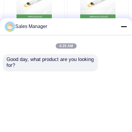
MMS4X00-Ns 800gbps
Nvidia MMS4X00-
Sales Manager
ツインポート OSfp
Ns400 (980-9I31N-
2X400GB/S シングルモ
00NM00) 400GB/S シ
ード 2xdr4 100m
ングルポート OSFP シ
4:35 AM
Nvidia
ングルモード Dr4トラ
ベストプライス
ベストプライス
ンシーバー
Good day, what product are you looking 
for?
お問い合わせ
お問い合わせ
多くを見て下さい
ホーム
企業情報
お問い合わせ
Desktop Site
サイトマップ
プライバシー規約