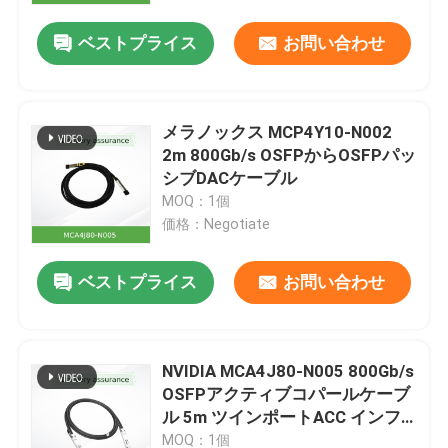
ベストプライス
お問い合わせ
メラノックス MCP4Y10-N002
2m 800Gb/s OSFPからOSFPパッ
シブDACケーブル
MOQ：1個
価格：Negotiate
ベストプライス
お問い合わせ
ホーム
NVIDIA MCA4J80-N005 800Gb/s
製品
OSFPアクティブコパールケーブ
ル 5m ツインポートACC インフ
ィニバンドNDR
動画
MOQ：1個