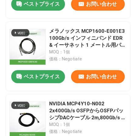
ベストプライス
お問い合わせ
メラノックス MCP1600-E001E3
100Gb/s インフィニバンド EDR
& イーサネット 1 メートル用パッ
シブDACケーブル
MOQ：1個
価格：Negotiate
ベストプライス
お問い合わせ
NVIDIA MCP4Y10-N002
2x400Gb/s OSFPからOSFPパッ
シブDACケーブル 2m,800Gb/s ア
グリゲート,インフィニバンド&イ
MOQ：1個
ーサネット
価格：Negotiate