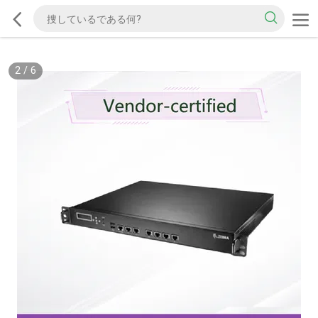
2
/
6