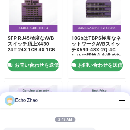
私たちについて
工場見学
SFP RJ45極度なAVB
10GbはTBPS極度なネ
スイッチ頂上X430
ットワークAVBスイッ
24T 24X 1GB 4X 1GB
チX690-48X-2Q-4C
品質管理
1.76の切換えを進めた
お問い合わせを送信
お問い合わせを送信
お問い合わせ
ニュース
Echo Zhao
事件
2:43 AM
見積もりを依頼する