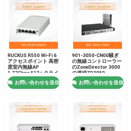
RUCKUS R550 Wi-Fi 6
901-3050-CN00騒ぎ
アクセスポイント 高密
の無線コントローラー
度室内無線AP
のZoneDirector 3000
1.77Gbps 512+ クライ
の連続ZD3050
アント ビームフレック
AC3050は50までAPs
お問い合わせを送信
お問い合わせを送信
ス+ テクノロジー
のために認可した
ホーム
製品
動画