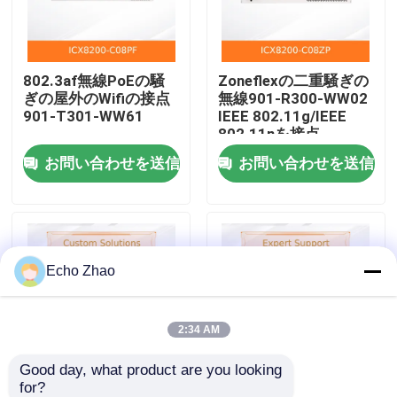
私たちについて
802.3af無線PoEの騒
Zoneflexの二重騒ぎの
ぎの屋外のWifiの接点
無線901-R300-WW02
工場見学
901-T301-WW61
IEEE 802.11g/IEEE
802.11nを接点
お問い合わせを送信
お問い合わせを送信
品質管理
お問い合わせ
Echo Zhao
ニュース
事件
2:34 AM
Good day, what product are you looking 
見積もりを依頼する
for?
300Mbps 5GHz Wifiの
WMM LDPC STBCの騒