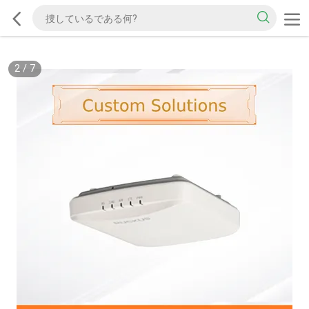
2
/
7