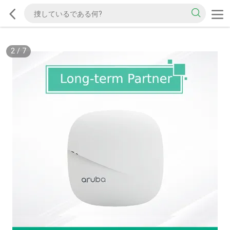
2
/
7