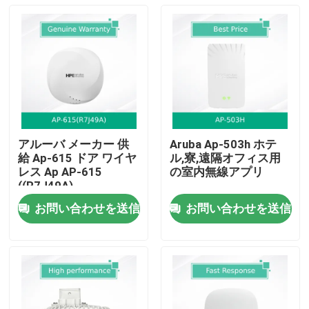
アルーバ メーカー 供
Aruba Ap-503h ホテ
給 Ap-615 ドア ワイヤ
ル,寮,遠隔オフィス用
レス Ap AP-615
の室内無線アプリ
((R7J49A)
お問い合わせを送信
お問い合わせを送信
ホーム
製品
動画