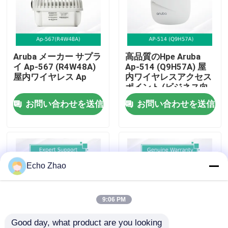
私たちについて
Aruba メーカー サプラ
高品質のHpe Aruba
工場見学
イ Ap-567 (R4W48A)
Ap-514 (Q9H57A) 屋
屋内ワイヤレス Ap
内ワイヤレスアクセス
ポイント (ビジネス向
品質管理
け)
お問い合わせを送信
お問い合わせを送信
お問い合わせ
ニュース
Echo Zhao
事件
9:06 PM
見積もりを依頼する
Good day, what product are you looking 