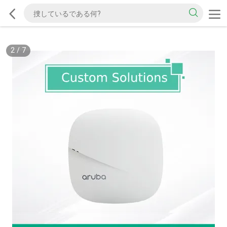
2
/
7