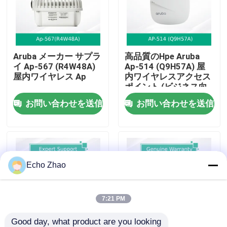
私たちについて
Aruba メーカー サプラ
高品質のHpe Aruba
工場見学
イ Ap-567 (R4W48A)
Ap-514 (Q9H57A) 屋
屋内ワイヤレス Ap
内ワイヤレスアクセス
ポイント (ビジネス向
品質管理
け)
お問い合わせを送信
お問い合わせを送信
お問い合わせ
ニュース
Echo Zhao
事件
7:21 PM
見積もりを依頼する
Good day, what product are you looking 