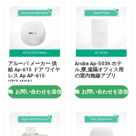
アルーバ メーカー 供
Aruba Ap-503h ホテ
給 Ap-615 ドア ワイヤ
ル,寮,遠隔オフィス用
レス Ap AP-615
の室内無線アプリ
((R7J49A)
お問い合わせを送信
お問い合わせを送信
ホーム
製品
動画