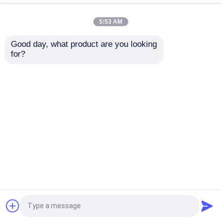
5:53 AM
光トランシーバーモジュール
Good day, what product are you looking 
for?
NVIDIA Mellanox
NVIDIA Quantum
メラノックスのネットワーク スイッチ
MSB7890-ES2F 100G
MQM8790-HS2F 200G
InfiniBand スイッチ 36
InfiniBand スイッチ 40
ポート 7.2Tb/s アンマ
ポート アンマネージド
メラノックスのネットワーク カード
ネージドスイッチ P2C
200Gb/s Mellanox代替
お問い合わせを送信
お問い合わせを送信
エアフロー UFM対応
メラノックスケーブル
ホーム
企業情報
お問い合わせ
Desktop Site
Mellanoxの光学トランシーバー
サイトマップ
プライバシー規約
Nvidia ネットワーク スイッチ
品質
光トランシーバーモジュール
中国工
場.Copyright © 2026 Hong Kong Starsurge Group
NVIDIAネットワークカード
Co., Limited. All Rights Reserved.