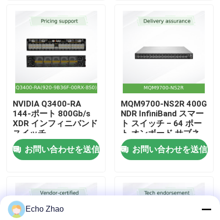
私たちについて
工場見学
品質管理
NVIDIA Q3400-RA
MQM9700-NS2R 400G
144-ポート 800Gb/s
NDR InfiniBand スマー
お問い合わせ
XDR インフィニバンド
ト スイッチ – 64 ポー
スイッチ
ト オンボード サブネ
ット マネージャー
お問い合わせを送信
お問い合わせを送信
ニュース
C2P エアフロー
事件
Echo Zhao
見積もりを依頼する