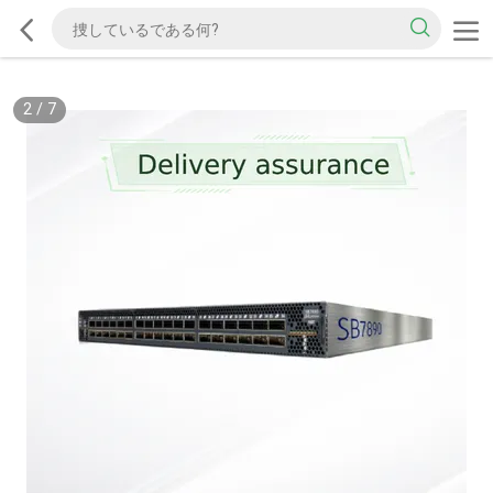
2
/
7