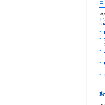
コ
MQ
ト
SH
動