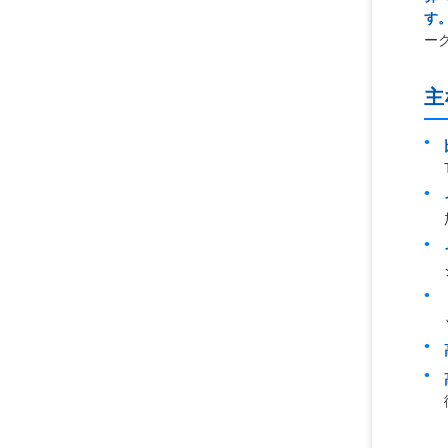
す
ー
主