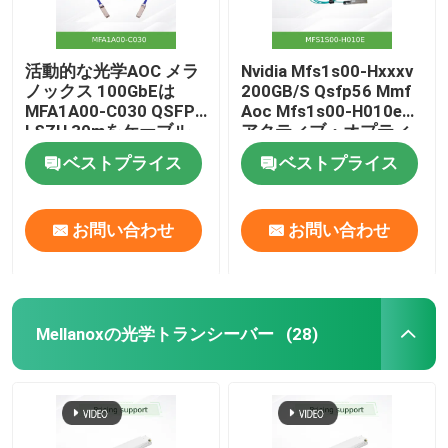
活動的な光学AOC メラ
Nvidia Mfs1s00-Hxxxv
ノックス 100GbEは
200GB/S Qsfp56 Mmf
MFA1A00-C030 QSFP
Aoc Mfs1s00-H010e
LSZH 30mをケーブル
アクティブ・オプティ
で通信する
カルケーブル,最大
ベストプライス
ベストプライス
200gbps,Qsfp56から
Qsfp56まで
お問い合わせ
お問い合わせ
Mellanoxの光学トランシーバー
(28)