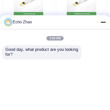
MMS4X00-Ns 800gbps
Nvidia MMS4X00-
Echo Zhao
ツインポート OSfp
Ns400 (980-9I31N-
2X400GB/S シングルモ
00NM00) 400GB/S シ
ード 2xdr4 100m
ングルポート OSFP シ
3:50 PM
Nvidia
ングルモード Dr4トラ
ベストプライス
ベストプライス
ンシーバー
Good day, what product are you looking 
for?
お問い合わせ
お問い合わせ
多くを見て下さい
ホーム
企業情報
お問い合わせ
Desktop Site
サイトマップ
プライバシー規約