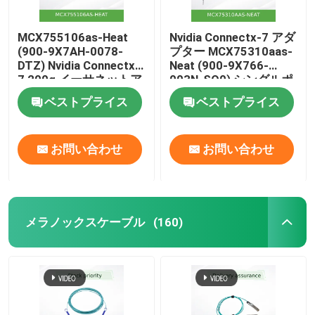
MCX755106as-Heat
Nvidia Connectx-7 アダ
(900-9X7AH-0078-
プター MCX75310aas-
DTZ) Nvidia Connectx-
Neat (900-9X766-
7 200g イーサネットア
003N-SQ0) シングルポ
ダプター、デュアルポ
ート OSfp インフィニ
ベストプライス
ベストプライス
ート
バンド: Ndr 400GB/S
(デフォルト速度) イー
サネット: 400gbe
お問い合わせ
お問い合わせ
メラノックスケーブル
(160)