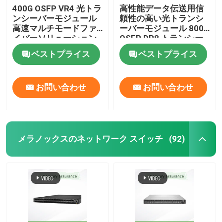
400G OSFP VR4 光トラ
高性能データ伝送用信
ンシーバーモジュール
頼性の高い光トランシ
アルーバワイヤレスAP
高速マルチモードファ
ーバーモジュール 800G
イバーソリューション
OSFP DR8 トランシー
バー
アルバ スイッチ
ベストプライス
ベストプライス
シスコスイッチ
お問い合わせ
お問い合わせ
冷却システム内蔵サーバーラック
メラノックスのネットワーク スイッチ
(92)
光ファイバーケーブルと付属品