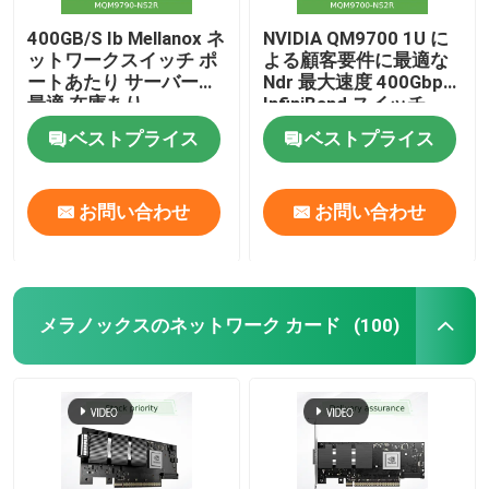
400GB/S Ib Mellanox ネ
NVIDIA QM9700 1U に
ットワークスイッチ ポ
よる顧客要件に最適な
ートあたり サーバーに
Ndr 最大速度 400Gbps
最適 在庫あり
InfiniBand スイッチ
MQM9790-NS2R(920-
MQM9700-NS2R 920-
ベストプライス
ベストプライス
9B210-00RN-0D0) マ
9B210-00RN-0M2
ネージドスイッチ
お問い合わせ
お問い合わせ
メラノックスのネットワーク カード
(100)