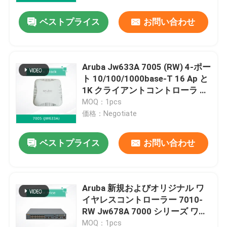
ベストプライス
お問い合わせ
Aruba Jw633A 7005 (RW) 4-ポー
ト 10/100/1000base-T 16 Ap と
1K クライアントコントローラ 新
品・オリジナル
MOQ：1pcs
価格：Negotiate
ベストプライス
お問い合わせ
ホーム
Aruba 新規およびオリジナル ワ
製品
イヤレスコントローラー 7010-
RW Jw678A 7000 シリーズ ワイ
ヤレスコントローラー
動画
MOQ：1pcs