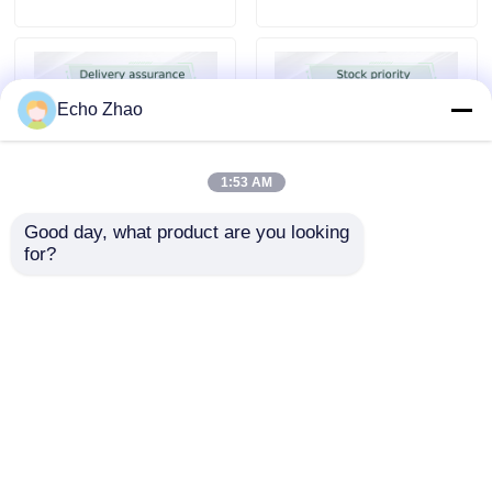
Echo Zhao
1:53 AM
Good day, what product are you looking 
for?
メラノックス MCP4Y10-
NVIDIA ConnectX-7
N002 2m 800Gb/s OSFPか
MCX755106AS-HEAT デ
らOSFPパッシブDACケー
ュアルポート 400Gb/s
ブル
NDR インフィニバンド &
400GbE スマートアダプタ
お問い合わせを送信
お問い合わせを送信
ーカード
ホーム
企業情報
お問い合わせ
Desktop Site
サイトマップ
プライバシー規約