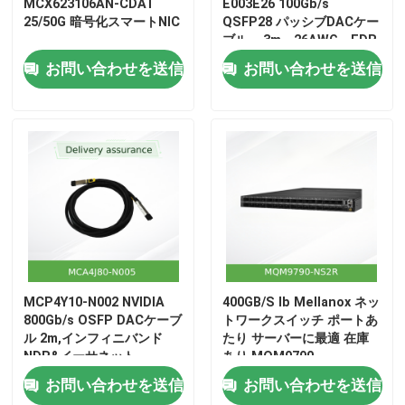
MCX623106AN-CDAT
E003E26 100Gb/s
25/50G 暗号化スマートNIC
QSFP28 パッシブDACケー
ブル – 3m、26AWG、EDR
InfiniBand
お問い合わせを送信
お問い合わせを送信
MCP4Y10-N002 NVIDIA
400GB/S Ib Mellanox ネッ
800Gb/s OSFP DACケーブ
トワークスイッチ ポートあ
ル 2m,インフィニバンド
たり サーバーに最適 在庫
NDR&イーサネット
あり MQM9790-
NS2R(920-9B210-00RN-
お問い合わせを送信
お問い合わせを送信
0D0) マネージドスイッチ