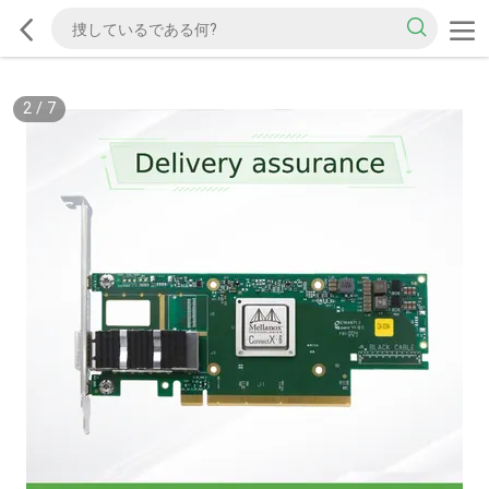
2
/
7