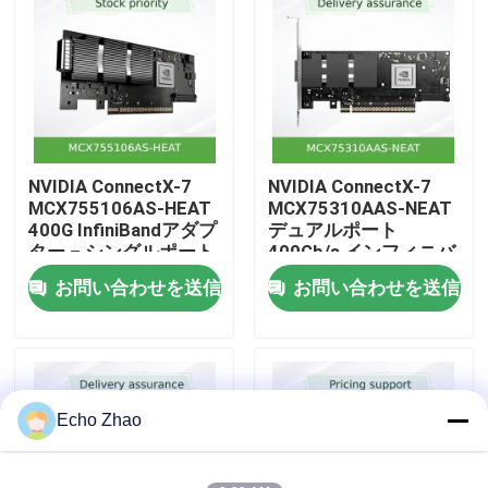
私たちについて
工場見学
NVIDIA ConnectX-7
NVIDIA ConnectX-7
品質管理
MCX755106AS-HEAT
MCX75310AAS-NEAT
400G InfiniBandアダプ
デュアルポート
ター – シングルポート
400Gb/s インフィニバ
お問い合わせ
NDR、PCIe 5.0、ハイ
ンド&イーサネット ス
お問い合わせを送信
お問い合わせを送信
パースケールワークロ
マートアダプター
ード向けのハードウェ
ニュース
アアクセラレーテッド
セキュリティ＆ストレ
ージ
事件
Echo Zhao
見積もりを依頼する