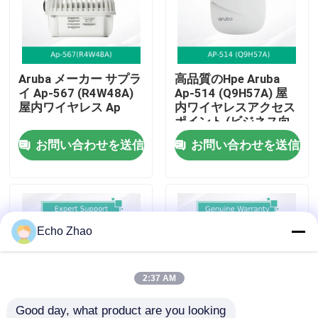
私たちについて
Aruba メーカー サプラ
高品質のHpe Aruba
工場見学
イ Ap-567 (R4W48A)
Ap-514 (Q9H57A) 屋
屋内ワイヤレス Ap
内ワイヤレスアクセス
ポイント (ビジネス向
品質管理
け)
お問い合わせを送信
お問い合わせを送信
お問い合わせ
ニュース
Echo Zhao
事件
2:37 AM
見積もりを依頼する
Good day, what product are you looking 