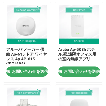
アルーバ メーカー 供
Aruba Ap-503h ホテ
給 Ap-615 ドア ワイヤ
ル,寮,遠隔オフィス用
レス Ap AP-615
の室内無線アプリ
((R7J49A)
お問い合わせを送信
お問い合わせを送信
ホーム
製品
動画