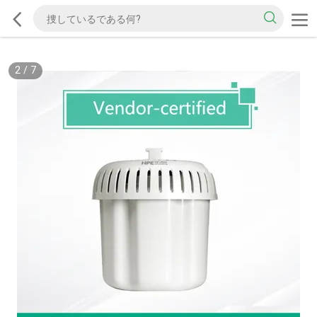
2
/
7