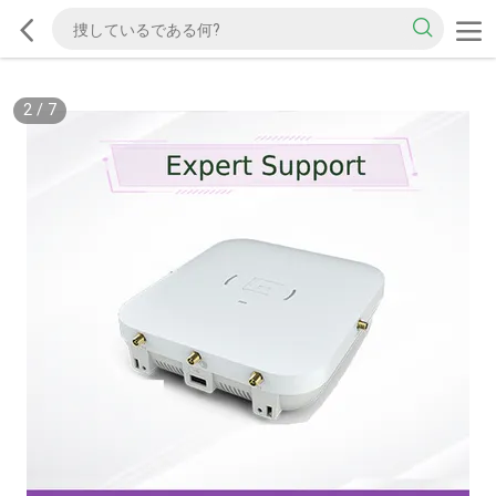
2
/
7