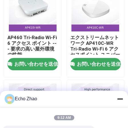
私たちについて
工場見学
AP460 Tri-Radio Wi-Fi
エクストリームネット
6 アクセス ポイント --
ワーク AP410C-WR
- 要求の高い屋外環境
Tri-Radio Wi-Fi 6 アク
品質管理
の性能
セスポイント ユニバー
サルOSプラットフォ
お問い合わせを送信
お問い合わせを送信
ーム 高密度セキュリテ
お問い合わせ
ィセンサー
ニュース
Echo Zhao
事件
9:12 AM
見積もりを依頼する