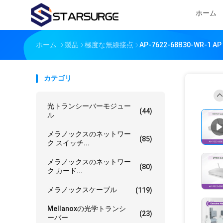
ホーム
ホーム
製品
極度な無線接点
AP-7622-68B30-WR-1 
カテゴリ
光トランシーバーモジュー
(44)
ル
メラノックスのネットワー
(85)
ク スイッチ...
メラノックスのネットワー
(80)
ク カード...
メラノックスケーブル
(119)
Mellanoxの光学トランシ
(23)
ーバー