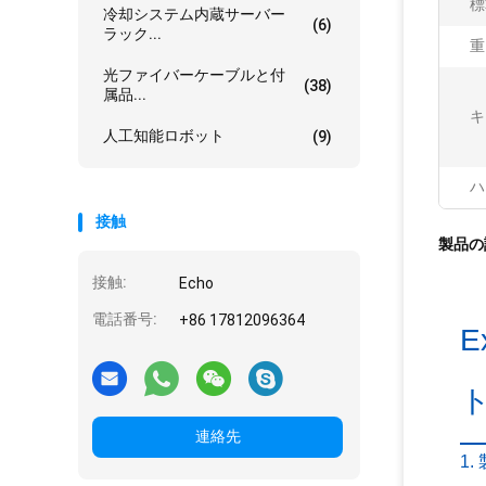
標
冷却システム内蔵サーバー
(6)
ラック...
重
光ファイバーケーブルと付
(38)
属品...
キ
人工知能ロボット
(9)
ハ
接触
製品の
接触:
Echo
電話番号:
+86 17812096364
E
連絡先
1.