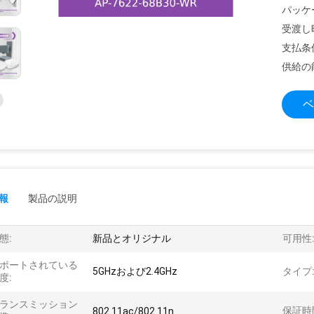
パッケ
受渡し
支払条
供給の
ベ
報
製品の説明
態:
新品とオリジナル
可用性
ポートされている
5GHzおよび2.4GHz
タイプ
度:
ランスミッション
保証時
802.11ac/802.11n