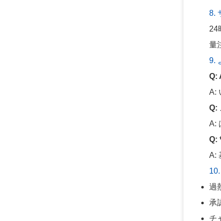
8
2
量
9
Q
A
Q
A
Q
A
10
過
承
チ