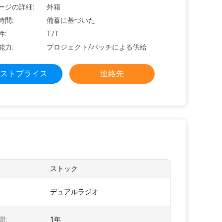
ージの詳細:
外箱
時間:
備蓄に基づいた
件:
T/T
能力:
プロジェクト/バッチによる供給
ストプライス
連絡先
:
ストック
:
デュアルラジオ
間:
1年