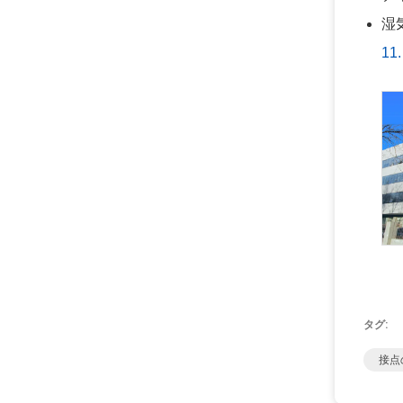
湿
11
タグ:
接点