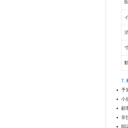
B
7.
予
小
顧
非
80