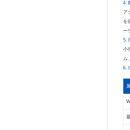
4.
ア
を
ー
5.
小
ム
6.
W