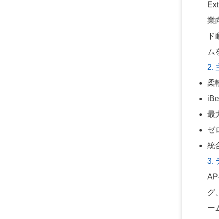
E
業
ド
ム
2.
柔
iB
最
ゼ
統
3
AP
グ
ー