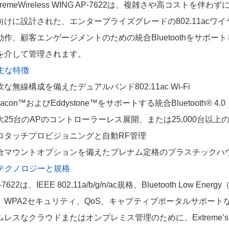
xtremeWireless WING AP-7622は、複雑さや高コストを
向けに設計された、エンタープライズグレードの802.11ac
動作、顧客エンゲージメントのための統合Bluetoothをサポー
を介して管理されます。
 主な特徴
軟な無線構成を備えたデュアルバンド802.11ac Wi-Fi
eacon™およびEddystone™をサポートする統合Bluetooth® 4.0
大25台のAPのコントローラーレス展開、または25,000台以上
ロタッチプロビジョニングと自動RF管理
合マウントオプションを備えたプレナム定格のプラスチックハ
. テクノロジーと規格
-7622は、IEEE 802.11a/b/g/n/ac規格、Bluetooth Lo
、WPA2セキュリティ、QoS、キャプティブポータルサポー
ムレスなクラウドまたはオンプレミス管理のために、Extreme’s 