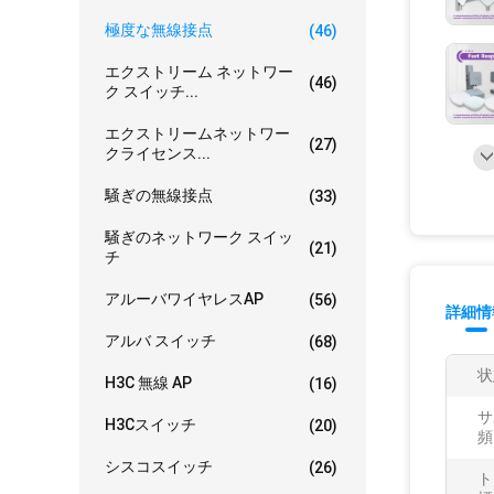
極度な無線接点
(46)
エクストリーム ネットワー
(46)
ク スイッチ...
エクストリームネットワー
(27)
クライセンス...
騒ぎの無線接点
(33)
騒ぎのネットワーク スイッ
(21)
チ
アルーバワイヤレスAP
(56)
詳細情
アルバ スイッチ
(68)
状
H3C 無線 AP
(16)
サ
H3Cスイッチ
(20)
頻
シスコスイッチ
(26)
ト