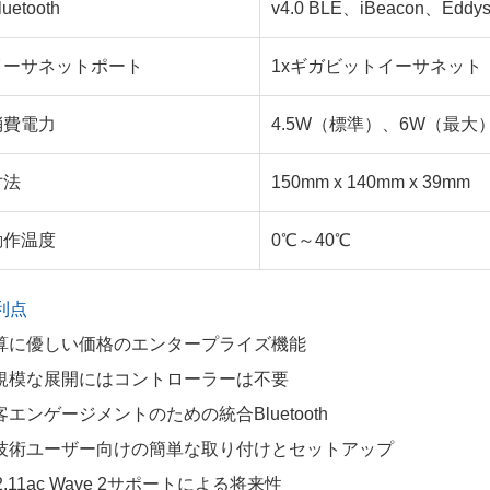
luetooth
v4.0 BLE、iBeacon、Eddys
イーサネットポート
1xギガビットイーサネット
消費電力
4.5W（標準）、6W（最大
寸法
150mm x 140mm x 39mm
動作温度
0℃～40℃
 利点
算に優しい価格のエンタープライズ機能
規模な展開にはコントローラーは不要
客エンゲージメントのための統合Bluetooth
技術ユーザー向けの簡単な取り付けとセットアップ
2.11ac Wave 2サポートによる将来性