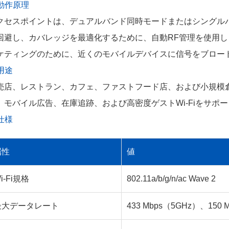
 動作原理
クセスポイントは、デュアルバンド同時モードまたはシングル
回避し、カバレッジを最適化するために、自動RF管理を使用します
ケティングのために、近くのモバイルデバイスに信号をブロー
 用途
売店、レストラン、カフェ、ファストフード店、および小規模
、モバイル広告、在庫追跡、および高密度ゲストWi-Fiをサポ
 仕様
属性
値
i-Fi規格
802.11a/b/g/n/ac Wave 2
最大データレート
433 Mbps（5GHz）、150 