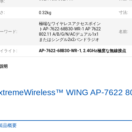
準:
さ:
寸法:
0.32kg
極端なワイヤレスアクセスポイン
トAP-7622-68B30-WR-1 AP 7622
ーワード:
名前:
802.11 A/B/G/N/ACデュアル1x1
またはシングル2x2バンドラジオ
イライト:
AP-7622-68B30-WR-1
,
2.4GHz極度な無線接点
説明
xtremeWireless™ WING AP-76
ト
 製品概要