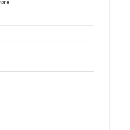
tone
）