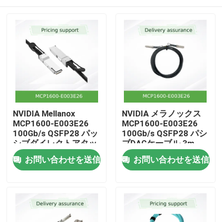
NVIDIA Mellanox
NVIDIA メラノックス
MCP1600-E003E26
MCP1600-E003E26
100Gb/s QSFP28 パッ
100Gb/s QSFP28 パシ
シブダイレクトアタッ
ブDACケーブル 3m
チ銅線ケーブル – 3m,
EDR インフィニバンド
ホーム
お問い合わせを送信
お問い合わせを送信
EDR InfiniBand, 低遅
延, データセンター相
互接続向けほぼゼロ消
製品
費電力
動画