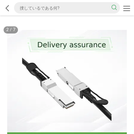
2
/
7