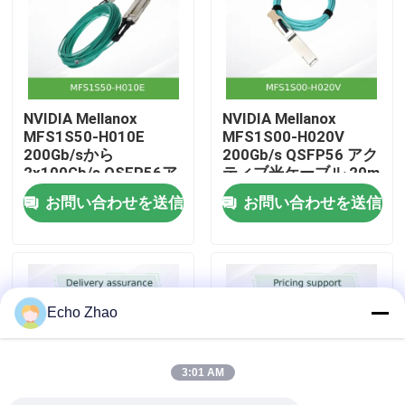
私たちについて
工場見学
NVIDIA Mellanox
NVIDIA Mellanox
MFS1S50-H010E
MFS1S00-H020V
200Gb/sから
200Gb/s QSFP56 アク
品質管理
2x100Gb/s QSFP56ア
ティブ光ケーブル 20m
クティブ光スプリッタ
AOC (HDR InfiniBand
お問い合わせを送信
お問い合わせを送信
ーケーブル 10m AOC
用)
お問い合わせ
ニュース
Echo Zhao
事件
3:01 AM
見積もりを依頼する