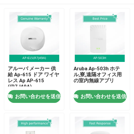
アルーバ メーカー 供
Aruba Ap-503h ホテ
給 Ap-615 ドア ワイヤ
ル,寮,遠隔オフィス用
レス Ap AP-615
の室内無線アプリ
((R7J49A)
ホーム
お問い合わせを送信
お問い合わせを送信
製品
動画