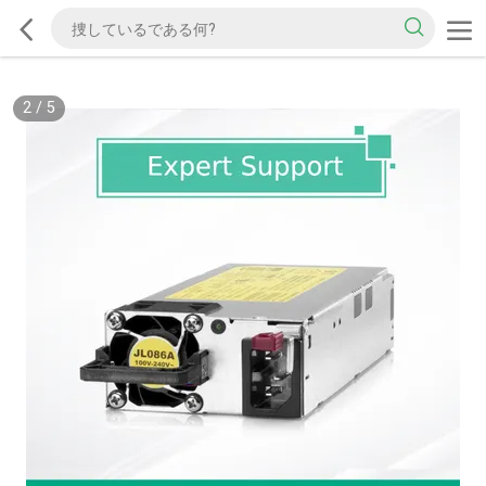
2
/
5