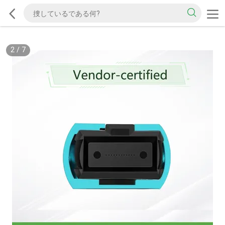
2
/
7