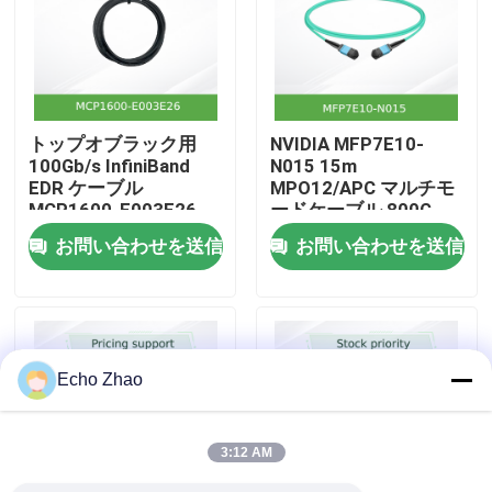
私たちについて
工場見学
トップオブラック用
NVIDIA MFP7E10-
100Gb/s InfiniBand
N015 15m
EDR ケーブル
MPO12/APC マルチモ
品質管理
MCP1600-E003E26
ードケーブル 800G
QSFP28 銅線 DAC
InfiniBand
お問い合わせを送信
お問い合わせを送信
お問い合わせ
ニュース
Echo Zhao
事件
3:12 AM
見積もりを依頼する