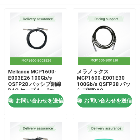
Mellanox MCP1600-
メラノックス
E003E26 100Gb/s
MCP1600-E001E30
QSFP28 パッシブ銅線
100Gb/s QSFP28 パッ
DAC ケーブル – 3m、
シブ銅DAC
26 AWG、EDR
ホーム
お問い合わせを送信
お問い合わせを送信
InfiniBand、LSZH
製品
動画