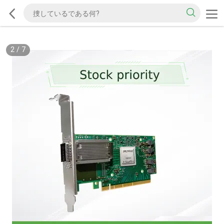
2
/
7