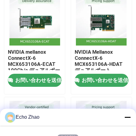
ージ
私たちについて
工場見学
NVIDIA mellanox
NVIDIA Mellanox
品質管理
ConnectX-6
ConnectX-6
MCX653106A-ECAT
MCX653106A-HDAT
100Gb/s デュアルポー
デュアルポート
お問い合わせ
トインフィニバンドア
200Gb/s InfiniBand ス
お問い合わせを送信
お問い合わせを送信
ダプター イーサネット
マートアダプター –
対応
PCIe 4.0 x16, インネッ
ニュース
トワークコンピューテ
ィング
事件
Echo Zhao
見積もりを依頼する