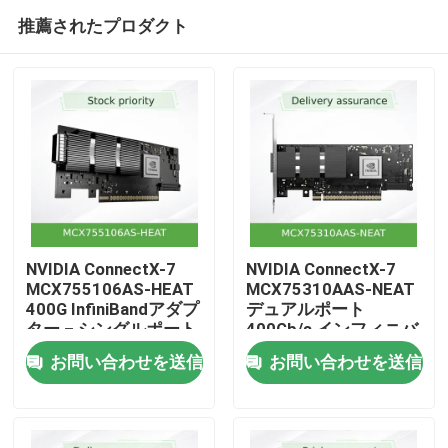
推薦されたプロダクト
NVIDIA ConnectX-7
NVIDIA ConnectX-7
MCX755106AS-HEAT
MCX75310AAS-NEAT
400G InfiniBandアダプ
デュアルポート
ホーム
ター – シングルポート
400Gb/s インフィニバ
NDR、PCIe 5.0、ハイ
ンド&イーサネット ス
お問い合わせを送信
お問い合わせを送信
パースケールワークロ
マートアダプター
製品
ード向けのハードウェ
アアクセラレーテッド
セキュリティ＆ストレ
動画