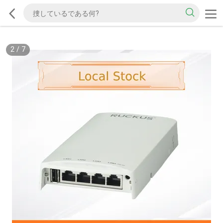
2
/
7