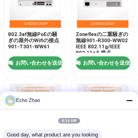
私たちについて
802.3af無線PoEの騒
Zoneflexの二重騒ぎの
工場見学
ぎの屋外のWifiの接点
無線901-R300-WW02
901-T301-WW61
IEEE 802.11g/IEEE
802.11nを接点
品質管理
お問い合わせを送信
お問い合わせを送信
お問い合わせ
ニュース
Echo Zhao
事件
8:14 AM
見積もりを依頼する
Good day, what product are you looking 