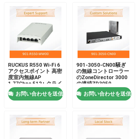
RUCKUS R550 Wi-Fi 6
901-3050-CN00騒ぎ
アクセスポイント 高密
の無線コントローラー
度室内無線AP
のZoneDirector 3000
1.77Gbps 512+ クライ
の連続ZD3050
アント ビームフレック
AC3050は50までAPs
お問い合わせを送信
お問い合わせを送信
ス+ テクノロジー
のために認可した
ホーム
製品
動画