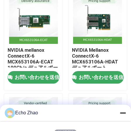
ージ
私たちについて
工場見学
NVIDIA mellanox
NVIDIA Mellanox
品質管理
ConnectX-6
ConnectX-6
MCX653106A-ECAT
MCX653106A-HDAT
100Gb/s デュアルポー
デュアルポート
お問い合わせ
トインフィニバンドア
200Gb/s InfiniBand ス
お問い合わせを送信
お問い合わせを送信
ダプター イーサネット
マートアダプター –
対応
PCIe 4.0 x16, インネッ
ニュース
トワークコンピューテ
ィング
事件
Echo Zhao
見積もりを依頼する