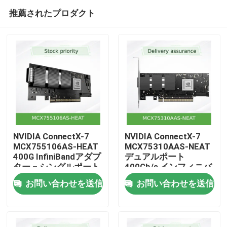
推薦されたプロダクト
NVIDIA ConnectX-7
NVIDIA ConnectX-7
MCX755106AS-HEAT
MCX75310AAS-NEAT
400G InfiniBandアダプ
デュアルポート
ホーム
ター – シングルポート
400Gb/s インフィニバ
NDR、PCIe 5.0、ハイ
ンド&イーサネット ス
お問い合わせを送信
お問い合わせを送信
パースケールワークロ
マートアダプター
製品
ード向けのハードウェ
アアクセラレーテッド
セキュリティ＆ストレ
動画