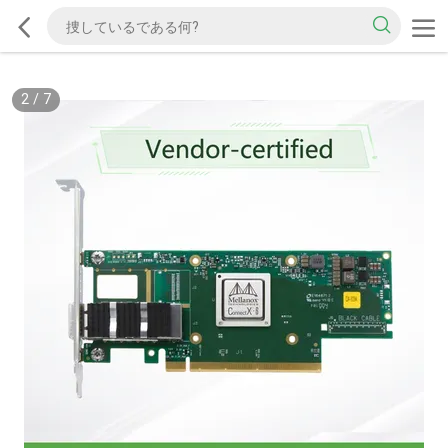
2
/
7