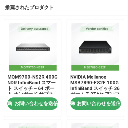
推薦されたプロダクト
MQM9700-NS2R 400G
NVIDIA Mellanox
NDR InfiniBand スマー
MSB7890-ES2F 100G
ト スイッチ – 64 ポー
InfiniBand スイッチ 36
ホーム
ト オンボード サブネ
ポート 7.2Tb/s アンマ
ット マネージャー
ネージドスイッチ P2C
お問い合わせを送信
お問い合わせを送信
C2P エアフロー
エアフロー UFM対応
製品
動画