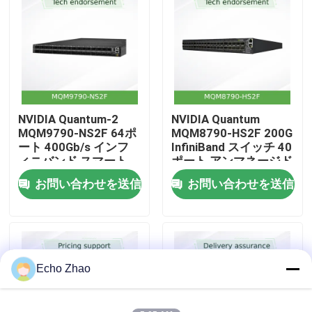
私たちについて
工場見学
NVIDIA Quantum-2
NVIDIA Quantum
品質管理
MQM9790-NS2F 64ポ
MQM8790-HS2F 200G
ート 400Gb/s インフ
InfiniBand スイッチ 40
ィニバンド スマート
ポート アンマネージド
お問い合わせ
スイッチ ◎ 51.2Tb/s
200Gb/s Mellanox代替
お問い合わせを送信
お問い合わせを送信
◎ AIおよびHPC デー
タセンターのための
ニュース
SHARPv3 ネットワー
ク内加速
事件
Echo Zhao
見積もりを依頼する