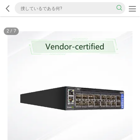
2
/
7