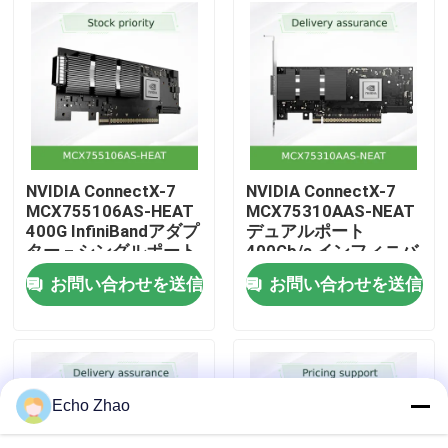
私たちについて
工場見学
品質管理
NVIDIA ConnectX-7
NVIDIA ConnectX-7
MCX755106AS-HEAT
MCX75310AAS-NEAT
400G InfiniBandアダプ
デュアルポート
お問い合わせ
ター – シングルポート
400Gb/s インフィニバ
NDR、PCIe 5.0、ハイ
ンド&イーサネット ス
お問い合わせを送信
お問い合わせを送信
パースケールワークロ
マートアダプター
ニュース
ード向けのハードウェ
アアクセラレーテッド
セキュリティ＆ストレ
ージ
事件
Echo Zhao
見積もりを依頼する