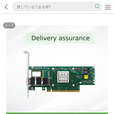
2
/
7