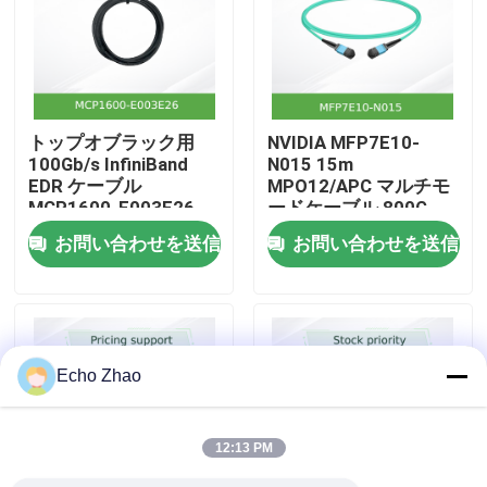
私たちについて
工場見学
トップオブラック用
NVIDIA MFP7E10-
100Gb/s InfiniBand
N015 15m
EDR ケーブル
MPO12/APC マルチモ
品質管理
MCP1600-E003E26
ードケーブル 800G
QSFP28 銅線 DAC
InfiniBand
お問い合わせを送信
お問い合わせを送信
お問い合わせ
ニュース
Echo Zhao
事件
12:13 PM
見積もりを依頼する