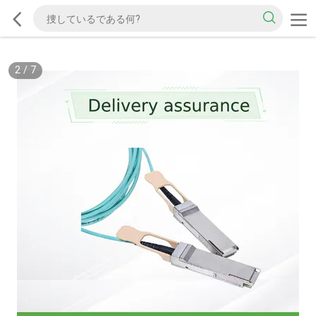
2
/
7