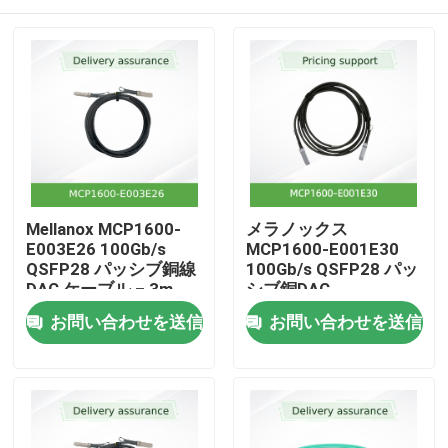
Mellanox MCP1600-
メラノックス
E003E26 100Gb/s
MCP1600-E001E30
QSFP28 パッシブ銅線
100Gb/s QSFP28 パッ
DAC ケーブル – 3m、
シブ銅DAC
26 AWG、EDR
ホーム
お問い合わせを送信
お問い合わせを送信
InfiniBand、LSZH
製品
動画