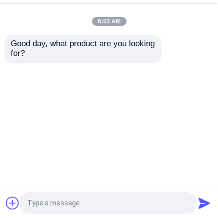
6:53 AM
光トランシーバーモジュール
Good day, what product are you looking 
for?
NVIDIA mellanox
NVIDIA Mellanox
メラノックスのネットワーク スイッチ
ConnectX-6
ConnectX-6
MCX653106A-ECAT
MCX653106A-HDAT
100Gb/s デュアルポー
デュアルポート
メラノックスのネットワーク カード
トインフィニバンドア
200Gb/s InfiniBand ス
お問い合わせを送信
お問い合わせを送信
ダプター イーサネット
マートアダプター –
対応
PCIe 4.0 x16, インネッ
メラノックスケーブル
トワークコンピューテ
ィング
ホーム
企業情報
お問い合わせ
Desktop Site
Mellanoxの光学トランシーバー
サイトマップ
プライバシー規約
Nvidia ネットワーク スイッチ
品質
光トランシーバーモジュール
中国工
場.Copyright © 2026 Hong Kong Starsurge Group
NVIDIAネットワークカード
Co., Limited. All Rights Reserved.