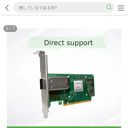
2
/
7