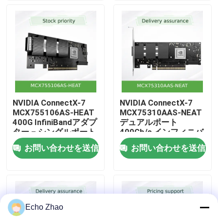
私たちについて
工場見学
品質管理
NVIDIA ConnectX-7
NVIDIA ConnectX-7
MCX755106AS-HEAT
MCX75310AAS-NEAT
お問い合わせ
400G InfiniBandアダプ
デュアルポート
ター – シングルポート
400Gb/s インフィニバ
NDR、PCIe 5.0、ハイ
ンド&イーサネット ス
お問い合わせを送信
お問い合わせを送信
ニュース
パースケールワークロ
マートアダプター
ード向けのハードウェ
アアクセラレーテッド
セキュリティ＆ストレ
事件
ージ
Echo Zhao
見積もりを依頼する