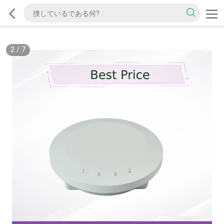
2
/
7