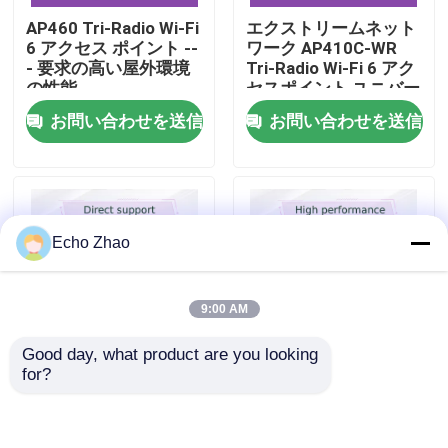
AP460 Tri-Radio Wi-Fi
エクストリームネット
6 アクセス ポイント --
ワーク AP410C-WR
私たちについて
- 要求の高い屋外環境
Tri-Radio Wi-Fi 6 アク
の性能
セスポイント ユニバー
サルOSプラットフォ
お問い合わせを送信
お問い合わせを送信
工場見学
ーム 高密度セキュリテ
ィセンサー
品質管理
Echo Zhao
お問い合わせ
ニュース
9:00 AM
Good day, what product are you looking 
事件
for?
Extreme Networks
エクストリームワイヤ
AP360I-WR 屋外 Wi-Fi
レス アクセス ポイン
6 アクセスポイント |
ト 10305 SFP-10G-
見積もりを依頼する
デュアルバンド
DAC-P3M-EX パッシブ