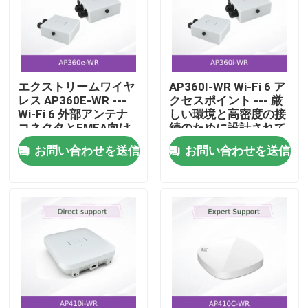
エクストリームワイヤ
AP360I-WR Wi-Fi 6 ア
レス AP360E-WR ---
クセスポイント --- 厳
Wi-Fi 6 外部アンテナ
しい環境と高密度の接
コネクタとEMEA向け
続のために設計されて
フルタイムセキュリテ
います
お問い合わせを送信
お問い合わせを送信
ィセンサー付きの屋外
アクセスポイント
ホーム
製品
動画