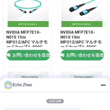
私たちについて
工場見学
NVIDIA MFP7E10-
NVIDIA MFP7E10-
N015 15m
N010 10m
MPO12/APC マルチモ
MPO12/APC マルチモ
品質管理
ードケーブル 800G
ードケーブル 800G
InfiniBand
InfiniBand
お問い合わせを送信
お問い合わせを送信
お問い合わせ
ニュース
Echo Zhao
事件
4:51 AM
見積もりを依頼する