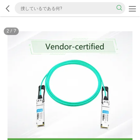
2
/
7