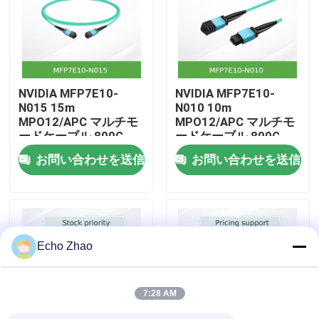
私たちについて
工場見学
NVIDIA MFP7E10-
NVIDIA MFP7E10-
N015 15m
N010 10m
MPO12/APC マルチモ
MPO12/APC マルチモ
品質管理
ードケーブル 800G
ードケーブル 800G
InfiniBand
InfiniBand
お問い合わせを送信
お問い合わせを送信
お問い合わせ
ニュース
Echo Zhao
事件
7:28 AM
見積もりを依頼する