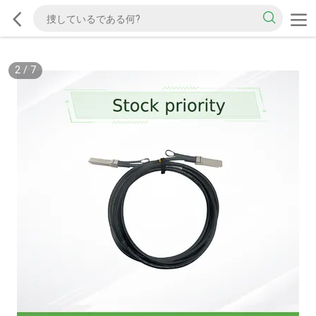
2
/
7