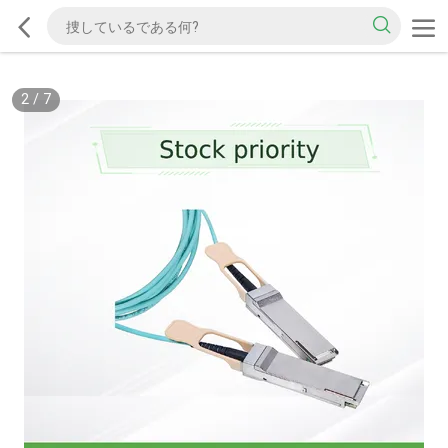
2
/
7