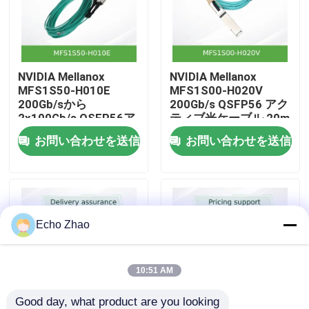
私たちについて
NVIDIA Mellanox
NVIDIA Mellanox
工場見学
MFS1S50-H010E
MFS1S00-H020V
200Gb/sから
200Gb/s QSFP56 アク
2x100Gb/s QSFP56ア
ティブ光ケーブル 20m
品質管理
クティブ光スプリッタ
AOC (HDR InfiniBand
お問い合わせを送信
お問い合わせを送信
ーケーブル 10m AOC
用)
お問い合わせ
ニュース
Echo Zhao
事件
10:51 AM
見積もりを依頼する
Good day, what product are you looking 