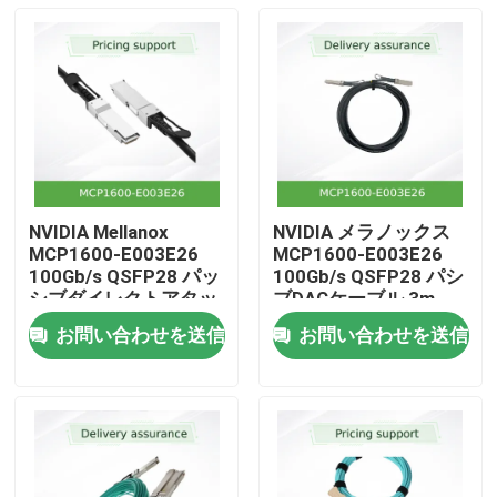
NVIDIA Mellanox
NVIDIA メラノックス
MCP1600-E003E26
MCP1600-E003E26
100Gb/s QSFP28 パッ
100Gb/s QSFP28 パシ
シブダイレクトアタッ
ブDACケーブル 3m
チ銅線ケーブル – 3m,
EDR インフィニバンド
お問い合わせを送信
お問い合わせを送信
EDR InfiniBand, 低遅
ホーム
延, データセンター相
互接続向けほぼゼロ消
費電力
製品
動画