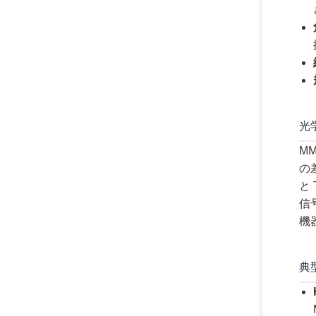
光
M
の差
と
信
機
典