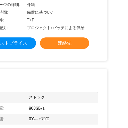
ージの詳細:
外箱
時間:
備蓄に基づいた
件:
T/T
能力:
プロジェクト/バッチによる供給
ストプライス
連絡先
:
ストック
度:
800GB/s
囲:
0℃～+70℃