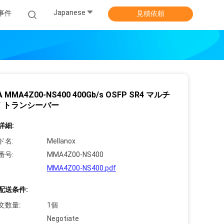
Japanese
事件
見積依頼
IA MMA4Z00-NS400 400Gb/s OSFP SR4 マルチ
 トランシーバー
詳細:
ド名:
Mellanox
番号:
MMA4Z00-NS400
MMA4Z00-NS400.pdf
配送条件:
文数量:
1個
Negotiate