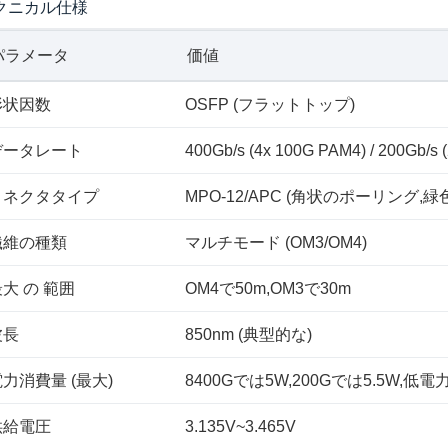
クニカル仕様
パラメータ
価値
形状因数
OSFP (フラットトップ)
データレート
400Gb/s (4x 100G PAM4) / 200
コネクタタイプ
MPO-12/APC (角状のポーリング,緑
繊維の種類
マルチモード (OM3/OM4)
大 の 範囲
OM4で50m,OM3で30m
波長
850nm (典型的な)
力消費量 (最大)
8400Gでは5W,200Gでは5.5W,低
供給電圧
3.135V~3.465V